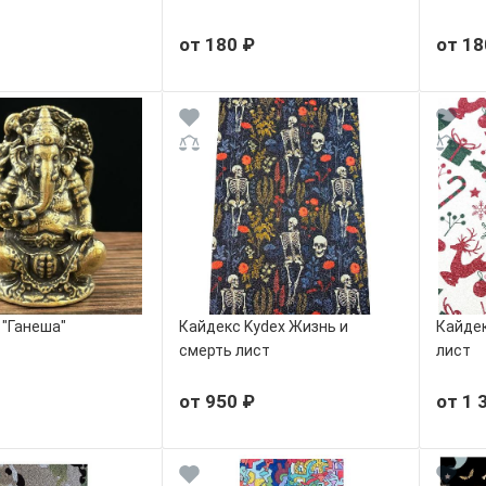
от 180 ₽
от 18
 "Ганеша"
Кайдекс Kydex Жизнь и
Кайдек
смерть лист
лист
от 950 ₽
от 1 