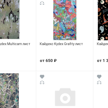
ydex Multicam лист
Кайдекс Kydex Grafity лист
Кайдек
от 650 ₽
от 1 