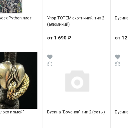
ydex Python лист
Упор ТОТЕМ охотничий, тип 2
Бусина
(алюминий)
от 1 690 ₽
от 12
локо и змей"
Бусина "Бочонок" тип 2 (соты)
Бусина