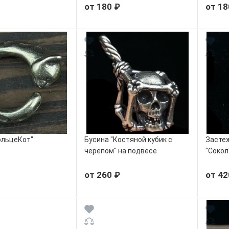
от 180 ₽
от 18
ольцеКот"
Бусина "Костяной кубик с
Застеж
черепом" на подвесе
"Сокол
от 260 ₽
от 42