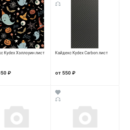
с Kydex Хэллоуин лист
Кайдекс Kydex Carbon лист
350 ₽
от 550 ₽