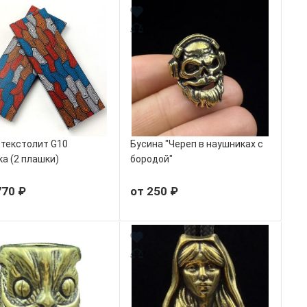
текстолит G10
Бусина "Череп в наушниках с
а (2 плашки)
бородой"
770 ₽
от 250 ₽