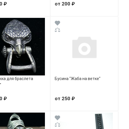
0 ₽
от 200 ₽
ка для браслета
Бусина "Жаба на ветке"
"
0 ₽
от 250 ₽