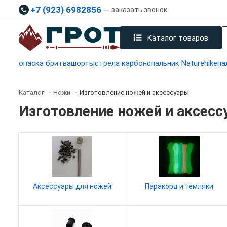
+7 (923) 6982856
заказать звонок
Каталог товаров
опаска бритва
шорты
стрела карбон
спальник Naturehike
па
Каталог
Ножи
Изготовление ножей и аксессуары
-
-
Изготовление ножей и аксесс
Аксессуары для ножей
Паракорд и темляки