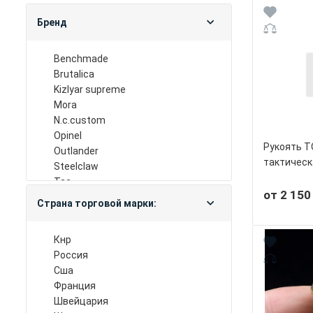
Бренд
benchmade
brutalica
kizlyar supreme
mora
n.c.custom
opinel
Рукоять 
outlander
тактическ
steelclaw
tac
от 2 150
victorinox
Страна торговой марки:
viking nordway
кизляр
кнр
нокс
россия
nextool
сша
spg
франция
vosteed
швейцария
тотем