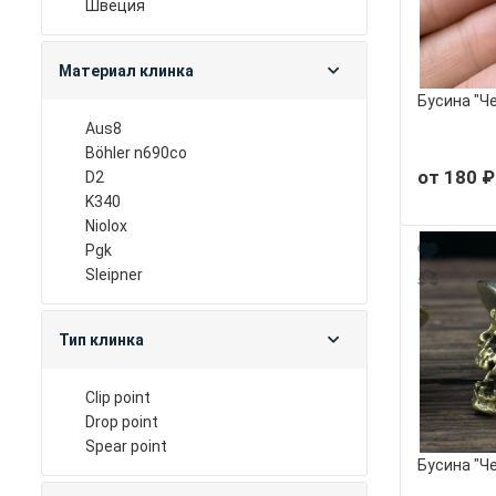
швеция
Материал клинка
Бусина "Ч
aus8
böhler n690co
от 180 ₽
d2
k340
niolox
pgk
sleipner
Тип клинка
clip point
drop point
spear point
Бусина "Че