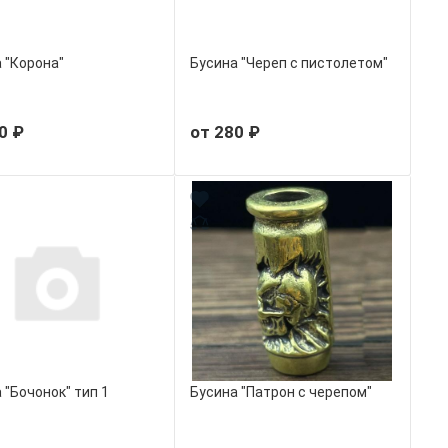
 "Корона"
Бусина "Череп с пистолетом"
0 ₽
от 280 ₽
 "Бочонок" тип 1
Бусина "Патрон с черепом"