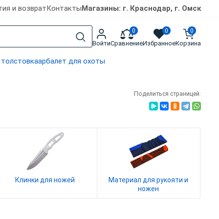
тия и возврат
Контакты
Магазины: г. Краснодар, г. Омск
0
0
0
Войти
Сравнение
Избранное
Корзина
 толстовка
арбалет для охоты
Поделиться страницей:
Клинки для ножей
Материал для рукояти и
ножен