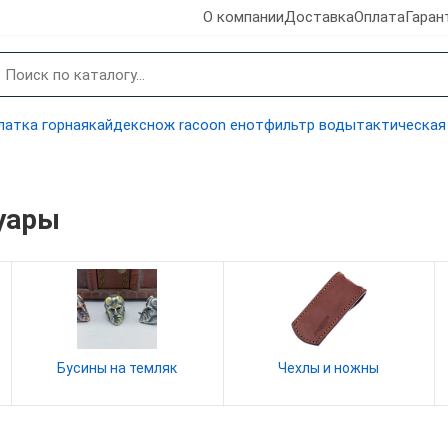
О компании
Доставка
Оплата
Гаран
латка горная
кайдекс
нож racoon енот
фильтр воды
тактическая
уары
Бусины на темляк
Чехлы и ножны