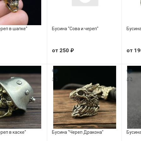
ереп в шапке"
Бусина "Сова и череп"
Бусина
от 250 ₽
от 19
реп в каске"
Бусина "Череп Дракона"
Бусина