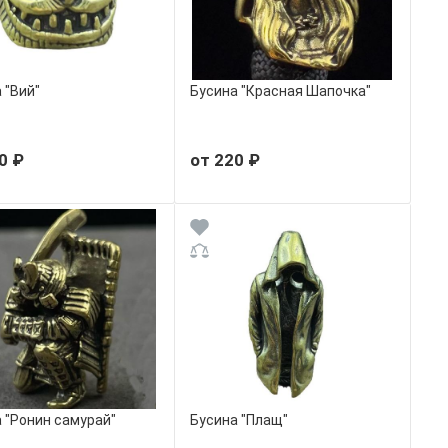
 "Вий"
Бусина "Красная Шапочка"
0 ₽
от 220 ₽
 "Ронин самурай"
Бусина "Плащ"