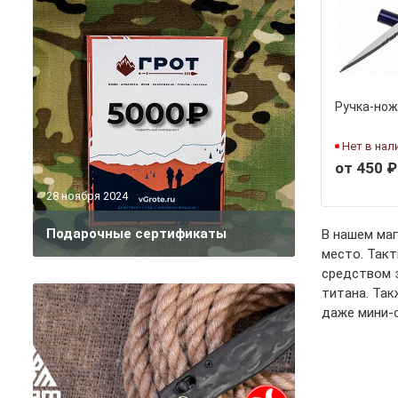
Ручка-нож 
Нет в нал
от 450 ₽
28 ноября 2024
Подарочные сертификаты
В нашем маг
место. Так
средством 
титана. Так
даже мини-