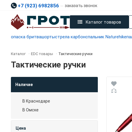
+7 (923) 6982856
заказать звонок
Каталог товаров
опаска бритва
шорты
стрела карбон
спальник Naturehike
па
Каталог
EDC товары
Тактические ручки
-
-
Тактические ручки
Наличие
В Краснодаре
В Омске
Цена