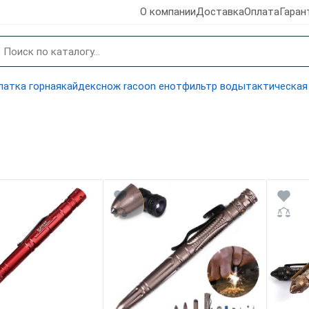
О компании
Доставка
Оплата
Гаран
латка горная
кайдекс
нож racoon енот
фильтр воды
тактическая