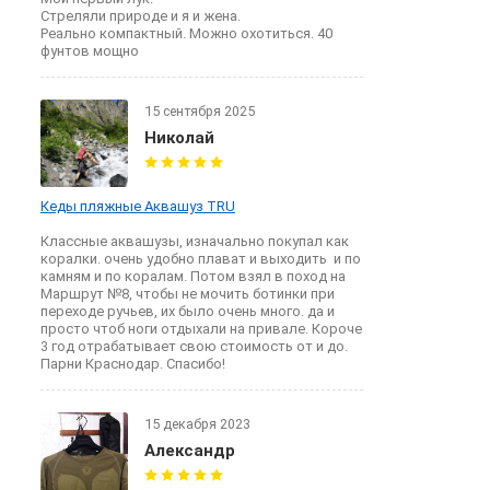
Стреляли природе и я и жена.
Реально компактный. Можно охотиться. 40
фунтов мощно
15 сентября 2025
Николай
Кеды пляжные Аквашуз TRU
Классные аквашузы, изначально покупал как
коралки. очень удобно плават и выходить и по
камням и по коралам. Потом взял в поход на
Маршрут №8, чтобы не мочить ботинки при
переходе ручьев, их было очень много. да и
просто чтоб ноги отдыхали на привале. Короче
3 год отрабатывает свою стоимость от и до.
Парни Краснодар. Спасибо!
15 декабря 2023
Александр