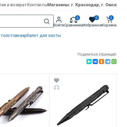
тия и возврат
Контакты
Магазины: г. Краснодар, г. Омск
0
0
0
Войти
Сравнение
Избранное
Корзина
 толстовка
арбалет для охоты
Поделиться страницей: