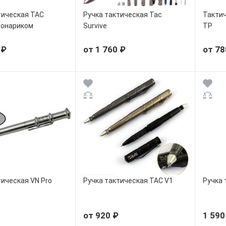
тическая TAC
Ручка тактическая Tac
Тактич
фонариком
Survive
TP
 ₽
от 1 760 ₽
от 78
тическая VN Pro
Ручка тактическая TAC V1
Ручка 
от 920 ₽
1 590