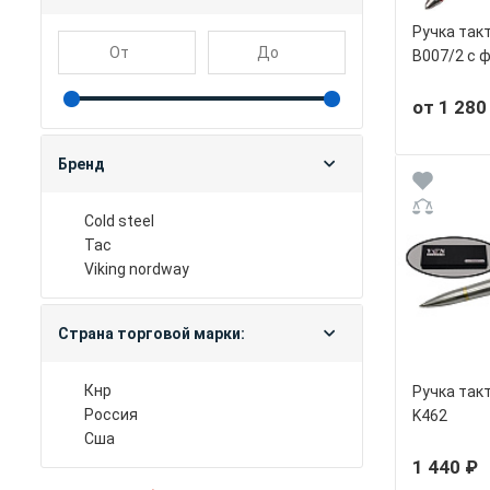
Ручка так
B007/2 c 
от 1 280
Бренд
cold steel
tac
viking nordway
Страна торговой марки:
кнр
Ручка так
россия
K462
сша
1 440 ₽