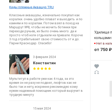
Кеды пляжные Аквашуз TRU
Классные аквашузы, изначально покупал как
коралки. очень удобно плават и выходить и по
камням и по коралам. Потом взял в поход на
Маршрут №8, чтобы не мочить ботинки при
переходе ручьев, их было очень много. да и
Удилище п
просто чтоб ноги отдыхали на привале. Короче
кольцами 
3 год отрабатывает свою стоимость от и до.
Парни Краснодар. Спасибо!
оснащенн
Нет в нал
от 750 ₽
3 февраля 2024
Константин
Мультитул в работе уже как 4 года, за это
время он не разу не подвел, люфтов как не
было так и нету, искренне рекомендую кому
нужен надежный помощник который выручит в
трудную минуту
15 мая 2024