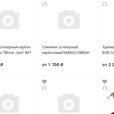
штекерный карбон
Спиннинг штекерный
Удилищ
o "Winne-Jack" IM7
карбоновый NAMAZU MIRAH
BOB Co
 ₽
от 1 700 ₽
от 2 