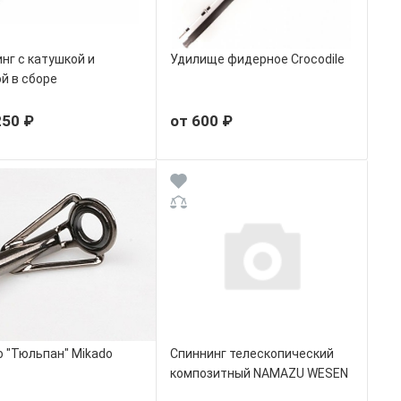
нг с катушкой и
Удилище фидерное Crocodile
й в сборе
250 ₽
от 600 ₽
 "Тюльпан" Mikado
Спиннинг телескопический
композитный NAMAZU WESEN
Tele