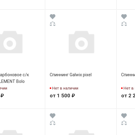
арбоновое с/к
Спиннинг Galwix pixel
Спинни
LEMENT Bolo
ичии
Нет в наличии
Нет в
 ₽
от 1 500 ₽
от 2 