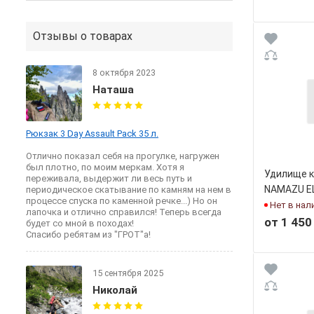
Отзывы о товарах
8 октября 2023
Наташа
Рюкзак 3 Day Assault Pack 35 л.
Отлично показал себя на прогулке, нагружен
был плотно, по моим меркам. Хотя я
Удилище к
переживала, выдержит ли весь путь и
NAMAZU E
периодическое скатывание по камням на нем в
процессе спуска по каменной речке...) Но он
Нет в нал
лапочка и отлично справился! Теперь всегда
от 1 450
будет со мной в походах!
Спасибо ребятам из "ГРОТ"а!
15 сентября 2025
Николай