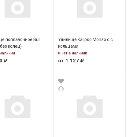
е поплавочное Bull
Удилище Kalipso Monzo c с
без колец)
кольцами
 наличии
Нет в наличии
0 ₽
от 1 127 ₽