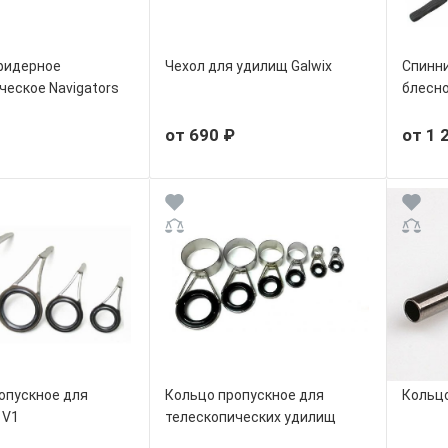
фидерное
Чехол для удилищ Galwix
Спинни
ческое Navigators
блесно
от 690 ₽
от 1 
опускное для
Кольцо пропускное для
Кольцо
 V1
телескопических удилищ