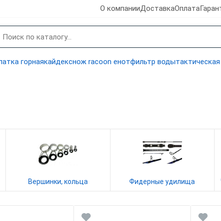
О компании
Доставка
Оплата
Гаран
латка горная
кайдекс
нож racoon енот
фильтр воды
тактическая
Вершинки, кольца
Фидерные удилища