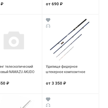
 ₽
от 690 ₽
нг телескопический
Удилище фидерное
новый NAMAZU AKUDO
штекерное композитное
M7
NAMAZU STRIKERS
550 ₽
от 3 350 ₽