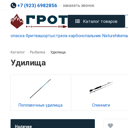
+7 (923) 6982856
заказать звонок
Каталог товаров
опаска бритва
шорты
стрела карбон
спальник Naturehike
па
Каталог
Рыбалка
Удилища
-
-
Удилища
Поплавочные удилища
Спинниги
Наличие