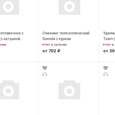
оплавочное с
Спиннинг телескопический
Удилищ
(с катушкой,
Siweida с курком
Team (
ое)
ичии
Нет в наличии
Нет в
от 702 ₽
от 30