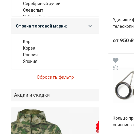
серебряный ручей
следопыт
изба рыбака
Удилище 
Страна торговой марки:
телескопи
от 950 ₽
кнр
корея
россия
япония
Акции и скидки
Кольцо пр
спиннинга