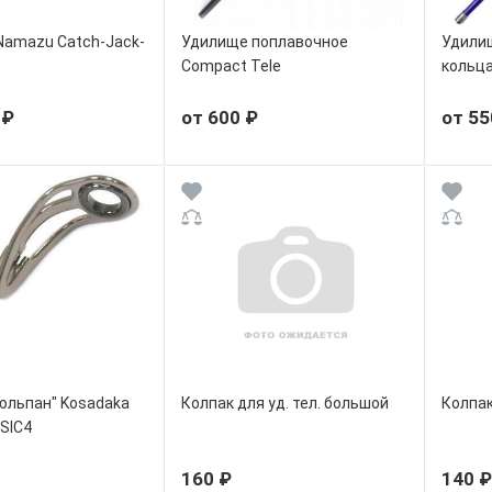
Namazu Catch-Jack-
Удилище поплавочное
Удилищ
Compact Tele
кольц
 ₽
от 600 ₽
от 55
юльпан" Kosаdaka
Колпак для уд. тел. большой
Колпак 
 SIC4
160 ₽
140 ₽