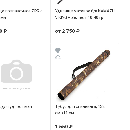
е поплавочное ZRR с
Удилище маховое б/к NAMAZU
ами
VIKING Pole, тест 10-40 гр.
0 ₽
от 2 750 ₽
для уд. тел. мал.
Тубус для спиннинга, 132
см.x11 см
1 550 ₽