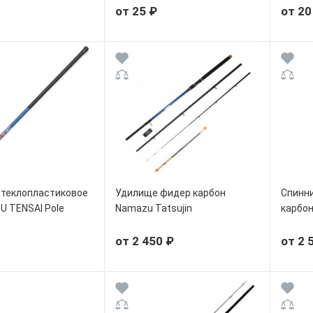
от 25 ₽
от 20
теклопластиковое
Удилище фидер карбон
Спинни
U TENSAI Pole
Namazu Tatsujin
карбо
Tele I
от 2 450 ₽
от 2 