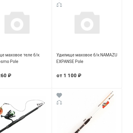
е маховое теле б/к
Удилище маховое б/к NAMAZU
smo Pole
EXPANSE Pole
260 ₽
от 1 100 ₽