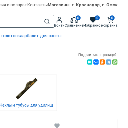
тия и возврат
Контакты
Магазины: г. Краснодар, г. Омск
0
0
0
Войти
Сравнение
Избранное
Корзина
 толстовка
арбалет для охоты
Поделиться страницей:
Чехлы и тубусы для удилищ