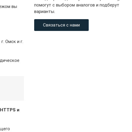
помогут с выбором аналогов и подберут
тежом вы
варианты.
Связаться с нами
. Омск и г.
идическое
 HTTPS и
ащего