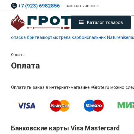
+7 (923) 6982856
заказать звонок
Каталог товаров
опаска бритва
шорты
стрела карбон
спальник Naturehike
па
Оплата
Оплата
Оплатить заказ в интернет-магазине vGrote.ru можно с
Банковские карты Visa Mastercard