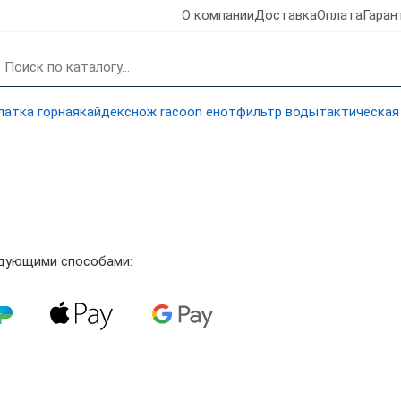
О компании
Доставка
Оплата
Гаран
латка горная
кайдекс
нож racoon енот
фильтр воды
тактическая
ледующими способами: