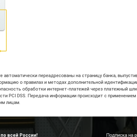
ете автоматически переадресованы на страницу банка, выпусти
формацию о правилах и методах дополнительной идентификаци
зопасность обработки интернет-платежей через платежный шл
ти PCI DSS. Передача информации происходит с применением
им лицам.
по всей России!
Подписка на р