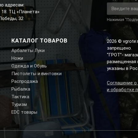
по адресам:
д. 18. ТЦ «Планета»
 Победы, 32
Нажимая "Подпи
КАТАЛОГ ТОВАРОВ
2026 © vgrote
запрещено.
Арбалеты Луки
“ГРОТ”- мага
Ножи
размещенная н
Одежда и Обувь
указаны в Рос
Пистолеты и винтовки
Распродажа
Соглашение о
Рыбалка
и обработке 
Тактика
Туризм
EDC товары