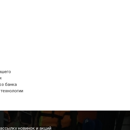
вшего
и
юз банка
 технологии
ассылку новинок и акций