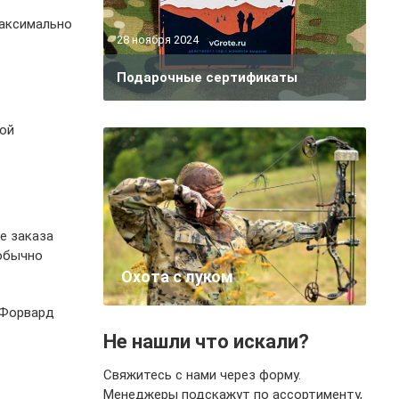
максимально
28 ноября 2024
Подарочные сертификаты
ной
е заказа
 обычно
Охота с луком
 Форвард
Не нашли что искали?
Свяжитесь с нами через форму.
Менеджеры подскажут по ассортименту,