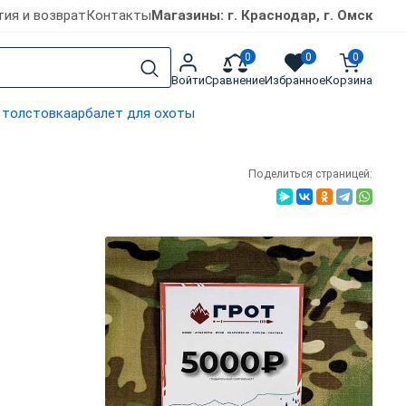
тия и возврат
Контакты
Магазины: г. Краснодар, г. Омск
0
0
0
Войти
Сравнение
Избранное
Корзина
 толстовка
арбалет для охоты
Поделиться страницей: