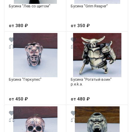
Бусина "Лев со щитом"
Бусина "Grim Reaper"
от 380 ₽
от 350 ₽
Бусина "Геркулес"
Бусина "Рогатый воин"
p.e.k.a.
от 450 ₽
от 480 ₽