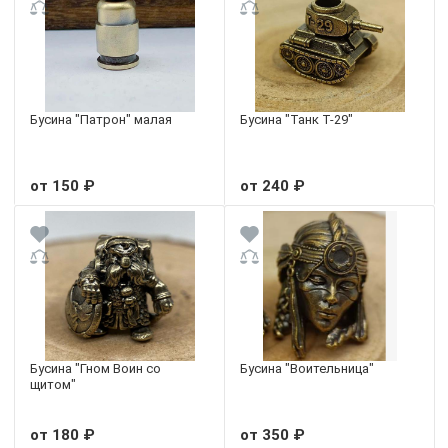
Бусина "Патрон" малая
Бусина "Танк Т-29"
от 150 ₽
от 240 ₽
Бусина "Гном Воин со
Бусина "Воительница"
щитом"
от 180 ₽
от 350 ₽