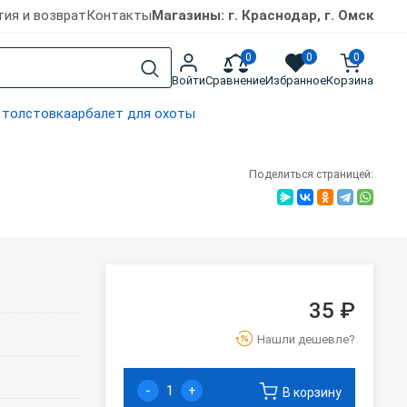
тия и возврат
Контакты
Магазины: г. Краснодар, г. Омск
0
0
0
Войти
Сравнение
Избранное
Корзина
 толстовка
арбалет для охоты
Поделиться страницей:
35 ₽
Нашли дешевле?
-
+
В корзину