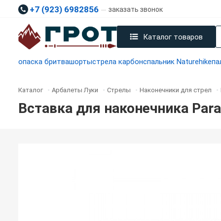
+7 (923) 6982856
заказать звонок
Каталог товаров
опаска бритва
шорты
стрела карбон
спальник Naturehike
па
Каталог
Арбалеты Луки
Стрелы
Наконечники для стрел
-
-
-
-
Вставка для наконечника Parab