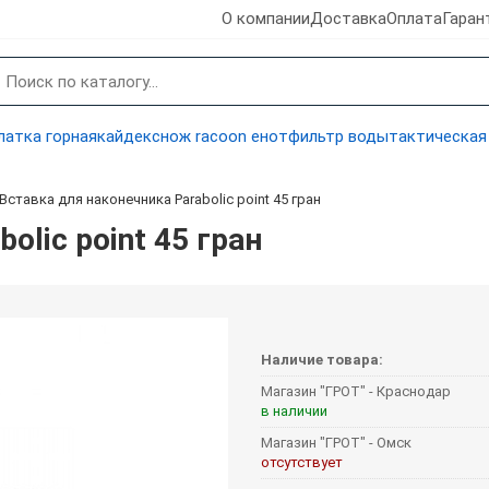
О компании
Доставка
Оплата
Гаран
латка горная
кайдекс
нож racoon енот
фильтр воды
тактическая
Вставка для наконечника Parabolic point 45 гран
olic point 45 гран
Наличие товара:
Магазин "ГРОТ" - Краснодар
в наличии
Магазин "ГРОТ" - Омск
отсутствует