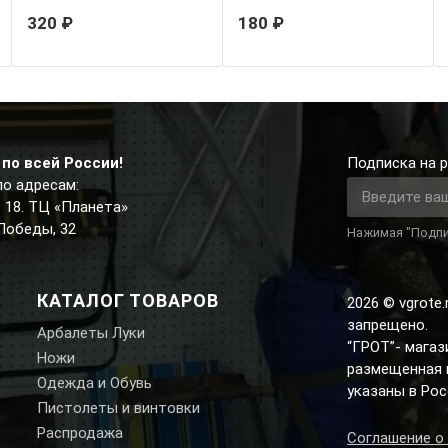
320 ₽
180 ₽
по всей России!
Подписка на р
по адресам:
д. 18. ТЦ «Планета»
 Победы, 32
Нажимая "Подпи
КАТАЛОГ ТОВАРОВ
2026 © vgrote
запрещено.
Арбалеты Луки
“ГРОТ”- мага
Ножи
размещенная н
Одежда и Обувь
указаны в Рос
Пистолеты и винтовки
Распродажа
Соглашение о