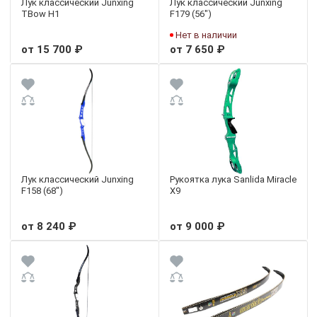
Лук классический Junxing
Лук классический Junxing
TBow H1
F179 (56")
Нет в наличии
от 15 700 ₽
от 7 650 ₽
Лук классический Junxing
Рукоятка лука Sanlida Miracle
F158 (68")
X9
от 8 240 ₽
от 9 000 ₽