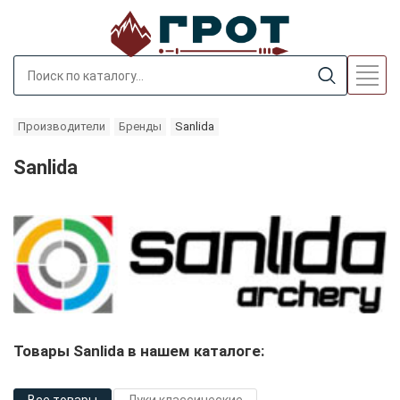
Производители
Бренды
Sanlida
Sanlida
Товары Sanlida в нашем каталоге: