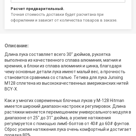
Расчет предварительный.
Точная стоимость доставки будет расчитана при
оформлении и зависит от количества товаров в заказе.
Описание:
Длина лука составляет всего 30" дюймов, рукоятка
выполнена из качественного сплава алюминия, магния и
кремния, а блоки из сплава алюминия и цинка, благодаря
чему основные детали лука имеют малый вес, а прочность
становится сравнима со сталью. Тетива для лука Junxing
M128 сплетена из высококачественных американских нитей
BCY-X.
Как и у многих современных блочных луков у M-128 Hitman
имеется широкий диапазон настроек и регулировок. Длина
растяжки меняется перемещением универсального модуля в
диапазоне от 25" до 31" дюйма, а усилие натяжения
регулируется с помощью лимб-болтов от 40# до 60# фунтов.
Сброс усилия натяжения лука очень комфортный и достигает
порядка 80%.