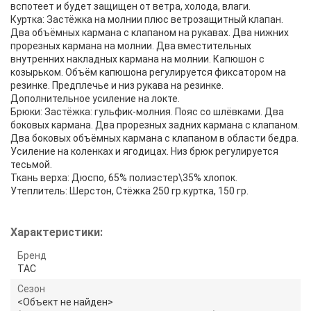
вспотеет и будет защищен от ветра, холода, влаги.
Куртка: Застёжка на молнии плюс ветрозащитный клапан.
Два объёмных кармана с клапаном на рукавах. Два нижних
прорезных кармана на молнии. Два вместительных
внутренних накладных кармана на молнии. Капюшон с
козырьком. Объём капюшона регулируется фиксатором на
резинке. Предплечье и низ рукава на резинке.
Дополнительное усиление на локте.
Брюки: Застёжка: гульфик-молния. Пояс со шлёвками. Два
боковых кармана. Два прорезных задних кармана с клапаном.
Два боковых объёмных кармана с клапаном в области бедра.
Усиление на коленках и ягодицах. Низ брюк регулируется
тесьмой.
Ткань верха: Дюспо, 65% полиэстер\35% хлопок.
Утеплитель: Шерстон, Стёжка 250 гр.куртка, 150 гр.
Характеристики:
Бренд
TAC
Сезон
<Объект не найден>