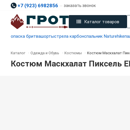
+7 (923) 6982856
заказать звонок
Каталог товаров
опаска бритва
шорты
стрела карбон
спальник Naturehike
па
Каталог
Одежда и Обувь
Костюмы
Костюм Маскхалат Пик
-
-
-
Костюм Маскхалат Пиксель 