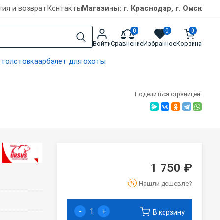
тия и возврат
Контакты
Магазины: г. Краснодар, г. Омск
0
0
0
Войти
Сравнение
Избранное
Корзина
 толстовка
арбалет для охоты
Поделиться страницей:
1 750 ₽
Нашли дешевле?
-
+
В корзину