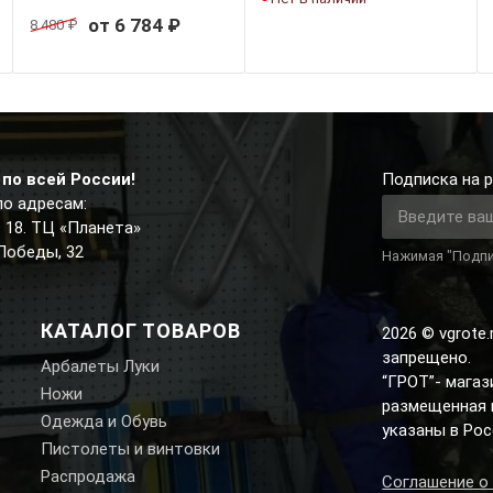
от 6 784 ₽
8 480 ₽
по всей России!
Подписка на р
по адресам:
д. 18. ТЦ «Планета»
 Победы, 32
Нажимая "Подпи
КАТАЛОГ ТОВАРОВ
2026 © vgrote
запрещено.
Арбалеты Луки
“ГРОТ”- мага
Ножи
размещенная н
Одежда и Обувь
указаны в Рос
Пистолеты и винтовки
Распродажа
Соглашение о