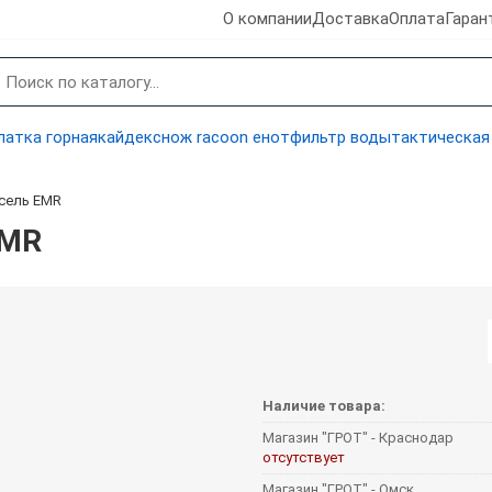
О компании
Доставка
Оплата
Гаран
латка горная
кайдекс
нож racoon енот
фильтр воды
тактическая
сель EMR
EMR
Наличие товара:
Магазин "ГРОТ" - Краснодар
отсутствует
Магазин "ГРОТ" - Омск