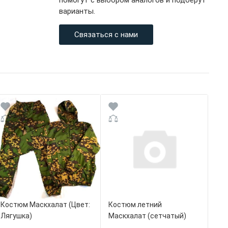
помогут с выбором аналогов и подберут
варианты.
Связаться с нами
Костюм Маскхалат (Цвет:
Костюм летний
Лягушка)
Маскхалат (сетчатый)