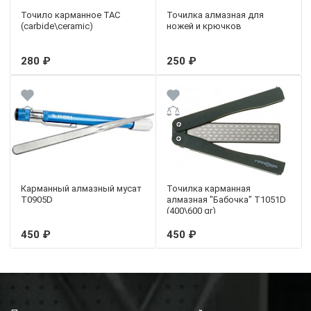
Точило карманное TAC
Точилка алмазная для
(carbide\ceramic)
ножей и крючков
280 ₽
250 ₽
Карманный алмазный мусат
Точилка карманная
T0905D
алмазная "Бабочка" T1051D
(400\600 gr)
450 ₽
450 ₽