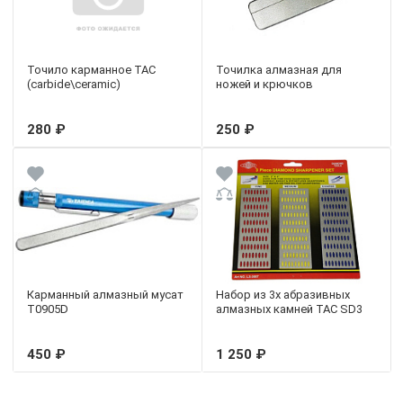
Точило карманное TAC
Точилка алмазная для
(carbide\ceramic)
ножей и крючков
280 ₽
250 ₽
Карманный алмазный мусат
Набор из 3х абразивных
T0905D
алмазных камней TAC SD3
450 ₽
1 250 ₽