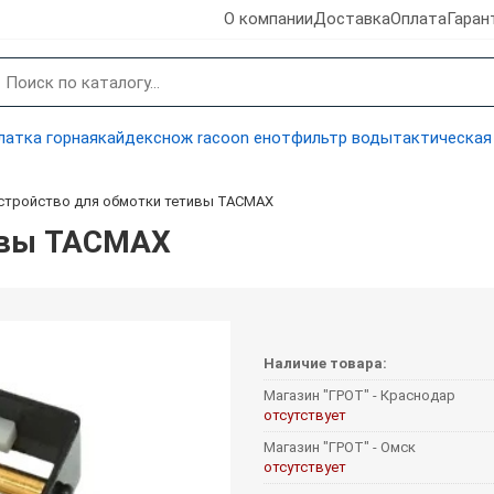
О компании
Доставка
Оплата
Гаран
латка горная
кайдекс
нож racoon енот
фильтр воды
тактическая
стройство для обмотки тетивы TACMAX
ивы TACMAX
Наличие товара:
Магазин "ГРОТ" - Краснодар
отсутствует
Магазин "ГРОТ" - Омск
отсутствует