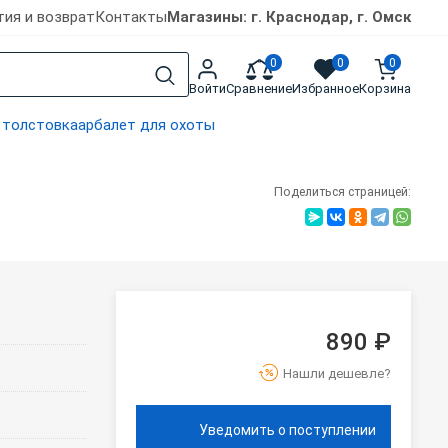
тия и возврат
Контакты
Магазины: г. Краснодар, г. Омск
0
0
0
Войти
Сравнение
Избранное
Корзина
 толстовка
арбалет для охоты
Поделиться страницей:
890 ₽
Нашли дешевле?
Уведомить о поступлении