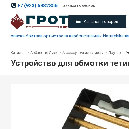
+7 (923) 6982856
заказать звонок
Каталог товаров
опаска бритва
шорты
стрела карбон
спальник Naturehike
па
Каталог
Арбалеты Луки
Аксессуары для луков
Другое
У
-
-
-
-
Устройство для обмотки тет