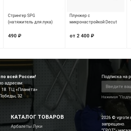
Стрингер SPG
Плунжер с
(натяжитель для лука)
микронастройкой Decut
ZX229
490 ₽
от 2 400 ₽
по всей России!
Подписка на р
по адресам:
д. 18. ТЦ «Планета»
 Победы, 32
Нажимая "Подпи
КАТАЛОГ ТОВАРОВ
2026 © vgrote
запрещено.
Арбалеты Луки
“ГРОТ”- мага