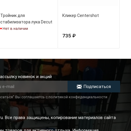
Тройник для
Кликер Centershot
стабилизатора лука Decut
Campus
Нет в наличии
735 ₽
ассылку новинок и акций
Подписаться
саться" Вы соглашаетсь с политикой конфиденциальности
.ru. Все права защищены, копирование материалов сайта
зин товаров для активного отдыха. Информация