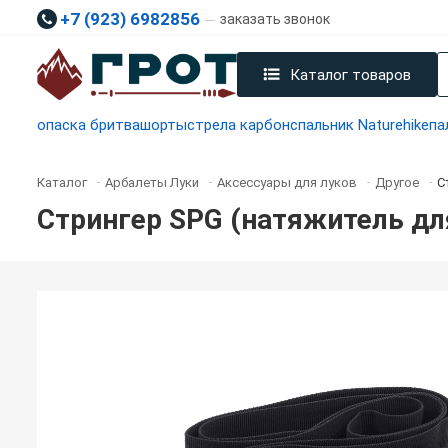
+7 (923) 6982856
заказать звонок
Каталог товаров
опаска бритва
шорты
стрела карбон
спальник Naturehike
па
Каталог
Арбалеты Луки
Аксессуары для луков
Другое
С
-
-
-
-
Стрингер SPG (натяжитель дл