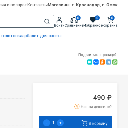
тия и возврат
Контакты
Магазины: г. Краснодар, г. Омск
0
0
0
Войти
Сравнение
Избранное
Корзина
 толстовка
арбалет для охоты
Поделиться страницей:
490 ₽
Нашли дешевле?
-
+
В корзину