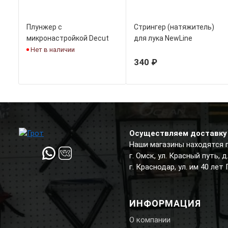
Плунжер с
Стрингер (натяжитель)
микронастройкой Decut
для лука NewLine
ZX229
Нет в наличии
340 ₽
Осуществляем доставку 
Наши магазины находятся 
г. Омск, ул. Красный путь, 
г. Краснодар, ул. им 40 лет
ИНФОРМАЦИЯ
О компании