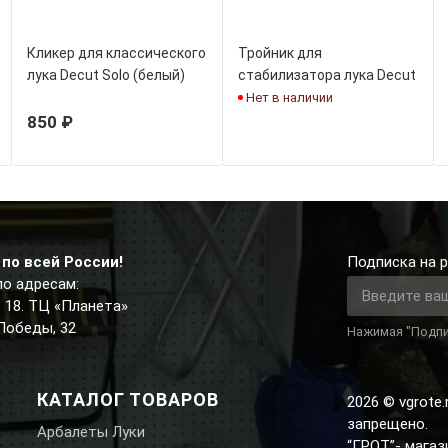
Кликер для классического
Тройник для
лука Decut Solo (белый)
стабилизатора лука Decut
ZEN VBA
Нет в наличии
850 ₽
по всей России!
Подписка на р
по адресам:
д. 18. ТЦ «Планета»
 Победы, 32
Нажимая "Подпи
КАТАЛОГ ТОВАРОВ
2026 © vgrote
запрещено.
Арбалеты Луки
“ГРОТ”- мага