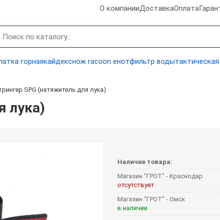
О компании
Доставка
Оплата
Гаран
латка горная
кайдекс
нож racoon енот
фильтр воды
тактическая
трингер SPG (натяжитель для лука)
я лука)
Наличие товара:
Магазин "ГРОТ" - Краснодар
отсутствует
Магазин "ГРОТ" - Омск
в наличии