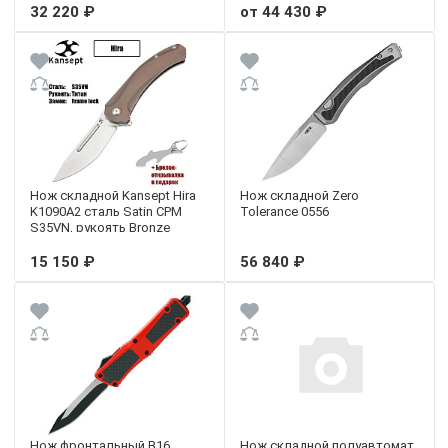
32 220 ₽
от 44 430 ₽
Нож складной Kansept Hira
Нож складной Zero
K1090A2 сталь Satin CPM
Tolerance 0556
S35VN, рукоять Bronze
Anodized Titanium
15 150 ₽
56 840 ₽
Нож фронтальный B16
Нож складной полуавтомат