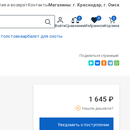
тия и возврат
Контакты
Магазины: г. Краснодар, г. Омск
0
0
0
Войти
Сравнение
Избранное
Корзина
 толстовка
арбалет для охоты
Поделиться страницей:
1 645 ₽
Нашли дешевле?
Уведомить о поступлении