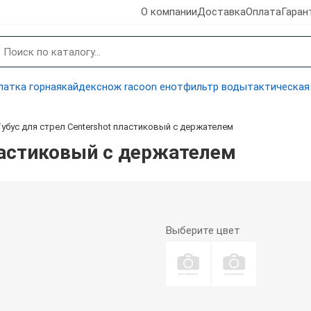
О компании
Доставка
Оплата
Гаран
латка горная
кайдекс
нож racoon енот
фильтр воды
тактическая
убус для стрел Centershot пластиковый с держателем
пластиковый с держателем
Выберите
цвет