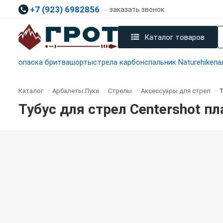
+7 (923) 6982856
заказать звонок
Каталог товаров
опаска бритва
шорты
стрела карбон
спальник Naturehike
па
Каталог
Арбалеты Луки
Стрелы
Аксессуары для стрел
Т
-
-
-
-
Тубус для стрел Centershot 