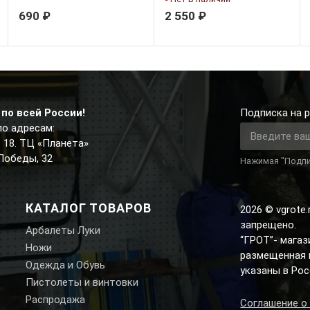
690 ₽
2 550 ₽
по всей России!
Подписка на р
по адресам:
д. 18. ТЦ «Планета»
 Победы, 32
Нажимая "Подпи
КАТАЛОГ ТОВАРОВ
2026 © vgrote
запрещено.
Арбалеты Луки
“ГРОТ”- мага
Ножи
размещенная н
Одежда и Обувь
указаны в Рос
Пистолеты и винтовки
Распродажа
Соглашение о