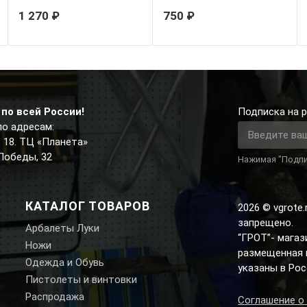
1 270 ₽
750 ₽
по всей России!
Подписка на р
по адресам:
д. 18. ТЦ «Планета»
 Победы, 32
Нажимая "Подпи
КАТАЛОГ ТОВАРОВ
2026 © vgrote
запрещено.
Арбалеты Луки
“ГРОТ”- мага
Ножи
размещенная н
Одежда и Обувь
указаны в Рос
Пистолеты и винтовки
Распродажа
Соглашение о