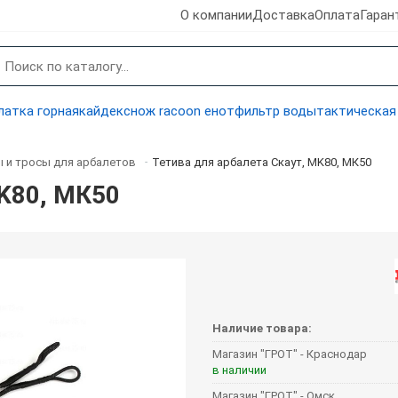
О компании
Доставка
Оплата
Гаран
латка горная
кайдекс
нож racoon енот
фильтр воды
тактическая
 и тросы для арбалетов
Тетива для арбалета Скаут, MK80, МК50
-
MK80, МК50
Наличие товара:
Магазин "ГРОТ" - Краснодар
в наличии
Магазин "ГРОТ" - Омск