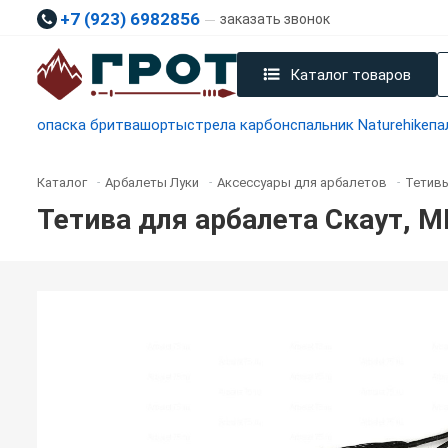
+7 (923) 6982856
заказать звонок
Каталог товаров
опаска бритва
шорты
стрела карбон
спальник Naturehike
па
Каталог
Арбалеты Луки
Аксессуары для арбалетов
Тетивы
-
-
-
Тетива для арбалета Скаут, 