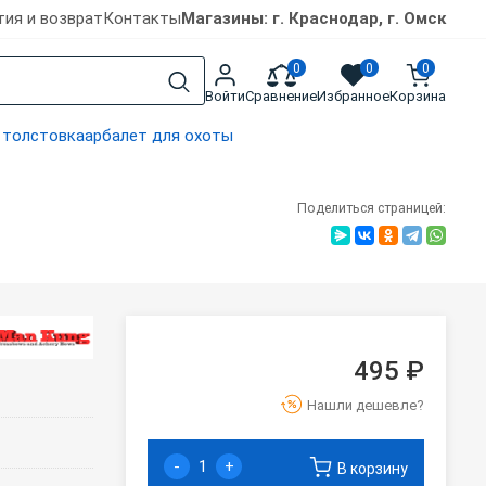
тия и возврат
Контакты
Магазины: г. Краснодар, г. Омск
0
0
0
Войти
Сравнение
Избранное
Корзина
 толстовка
арбалет для охоты
Поделиться страницей:
495 ₽
Нашли дешевле?
-
+
В корзину