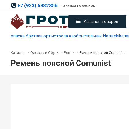
+7 (923) 6982856
заказать звонок
Каталог товаров
опаска бритва
шорты
стрела карбон
спальник Naturehike
па
Каталог
Одежда и Обувь
Ремни
Ремень поясной Comunist
-
-
-
Ремень поясной Comunist