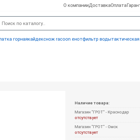
О компании
Доставка
Оплата
Гаран
латка горная
кайдекс
нож racoon енот
фильтр воды
тактическая
Наличие товара:
Магазин "ГРОТ" - Краснодар
отсутствует
Магазин "ГРОТ" - Омск
отсутствует