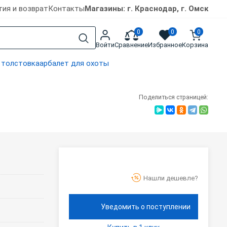
тия и возврат
Контакты
Магазины: г. Краснодар, г. Омск
0
0
0
Войти
Сравнение
Избранное
Корзина
 толстовка
арбалет для охоты
Поделиться страницей:
Нашли дешевле?
Уведомить о поступлении