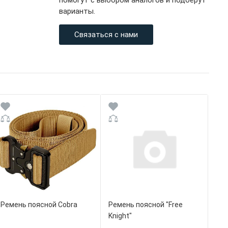
помогут с выбором аналогов и подберут
варианты.
Связаться с нами
Ремень поясной Cobra
Ремень поясной "Free
Knight"