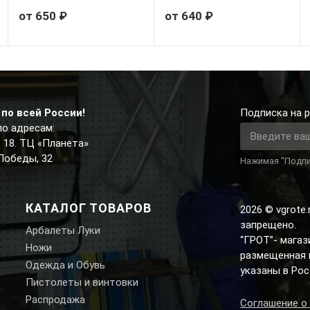
от 650 ₽
от 640 ₽
по всей России!
Подписка на р
по адресам:
д. 18. ТЦ «Планета»
 Победы, 32
Нажимая "Подпи
КАТАЛОГ ТОВАРОВ
2026 © vgrote
запрещено.
Арбалеты Луки
“ГРОТ”- мага
Ножи
размещенная н
Одежда и Обувь
указаны в Рос
Пистолеты и винтовки
Распродажа
Соглашение о