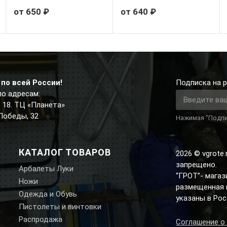
от 650 ₽
от 640 ₽
по всей России!
Подписка на р
по адресам:
д. 18. ТЦ «Планета»
 Победы, 32
Нажимая "Подпи
КАТАЛОГ ТОВАРОВ
2026 © vgrote
запрещено.
Арбалеты Луки
“ГРОТ”- мага
Ножи
размещенная н
Одежда и Обувь
указаны в Рос
Пистолеты и винтовки
Распродажа
Соглашение о