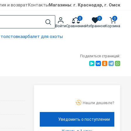
тия и возврат
Контакты
Магазины: г. Краснодар, г. Омск
0
0
0
Войти
Сравнение
Избранное
Корзина
 толстовка
арбалет для охоты
Поделиться страницей:
Нашли дешевле?
Уведомить о поступлении