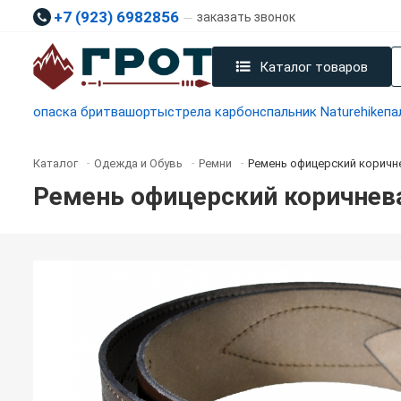
+7 (923) 6982856
заказать звонок
Каталог товаров
опаска бритва
шорты
стрела карбон
спальник Naturehike
па
Каталог
Одежда и Обувь
Ремни
Ремень офицерский коричн
-
-
-
Ремень офицерский коричнев