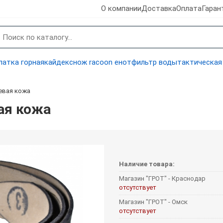
О компании
Доставка
Оплата
Гаран
латка горная
кайдекс
нож racoon енот
фильтр воды
тактическая
евая кожа
ая кожа
Наличие товара:
Магазин "ГРОТ" - Краснодар
отсутствует
Магазин "ГРОТ" - Омск
отсутствует