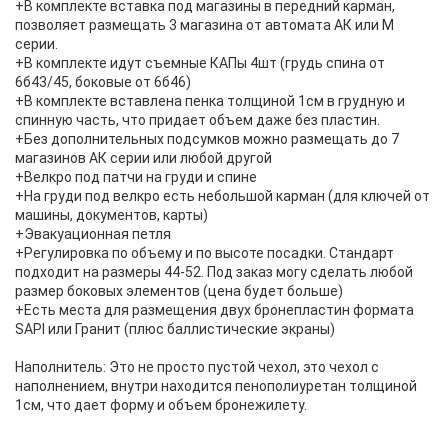
+В комплекте вставка под магазины в передний карман,
позволяет размещать 3 магазина от автомата АК или М
серии.
+В комплекте идут съемные КАПы 4шт (грудь спина от
6б43/45, боковые от 6б46)
+В комплекте вставлена пенка толщиной 1см в грудную и
спинную часть, что придает объем даже без пластин.
+Без дополнительных подсумков можно размещать до 7
магазинов АК серии или любой другой
+Велкро под патчи на груди и спине
+На груди под велкро есть небольшой карман (для ключей от
машины, документов, карты)
+Эвакуационная петля
+Регулировка по объему и по высоте посадки. Стандарт
подходит на размеры 44-52. Под заказ могу сделать любой
размер боковых элементов (цена будет больше)
+Есть места для размещения двух бронепластин формата
SAPI или Гранит (плюс баллистические экраны)
Наполнитель: Это не просто пустой чехол, это чехол с
наполнением, внутри находится пенополиуретан толщиной
1см, что дает форму и объем бронежилету.