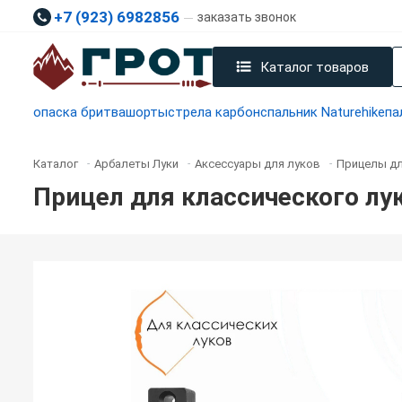
+7 (923) 6982856
заказать звонок
Каталог товаров
опаска бритва
шорты
стрела карбон
спальник Naturehike
па
Каталог
Арбалеты Луки
Аксессуары для луков
Прицелы дл
-
-
-
Прицел для классического лук