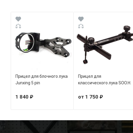
Прицел для блочного лука
Прицел для
Junxing 5 pin
классического лука SOO.H.
TR1007 металл
1 840 ₽
от 1 750 ₽