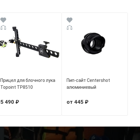
Прицел для блочного лука
Пип-сайт Centershot
Topoint TP8510
алюминиевый
5 490 ₽
от 445 ₽