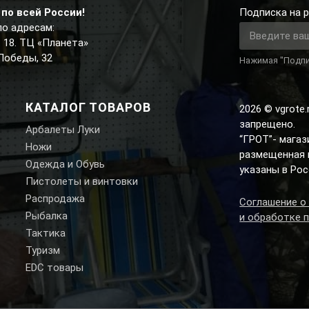
по всей России!
Подписка на р
по адресам:
д. 18. ТЦ «Планета»
 Победы, 32
Нажимая "Подпи
КАТАЛОГ ТОВАРОВ
2026 © vgrote
запрещено.
Арбалеты Луки
“ГРОТ”- мага
Ножи
размещенная н
Одежда и Обувь
указаны в Рос
Пистолеты и винтовки
Распродажа
Соглашение о
Рыбалка
и обработке 
Тактика
Туризм
EDC товары