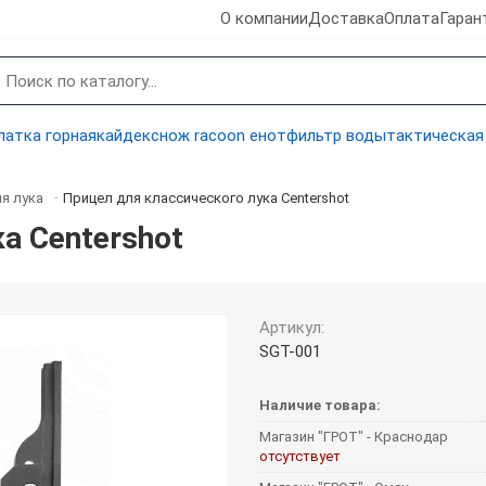
О компании
Доставка
Оплата
Гаран
латка горная
кайдекс
нож racoon енот
фильтр воды
тактическая
я лука
Прицел для классического лука Centershot
-
а Centershot
Артикул:
SGT-001
Наличие товара:
Магазин "ГРОТ" - Краснодар
отсутствует