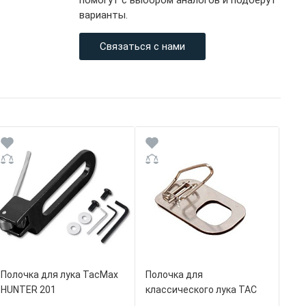
помогут с выбором аналогов и подберут
варианты.
Связаться с нами
Полочка для лука TacMax
Полочка для
HUNTER 201
классического лука TAC
металл пружинная