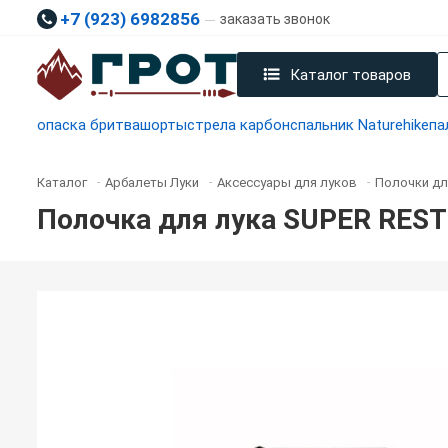
+7 (923) 6982856
заказать звонок
Каталог товаров
опаска бритва
шорты
стрела карбон
спальник Naturehike
па
Каталог
Арбалеты Луки
Аксессуары для луков
Полочки дл
-
-
-
Полочка для лука SUPER REST