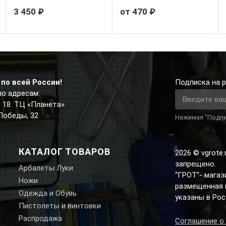
3 450 ₽
от 470 ₽
по всей России!
Подписка на р
по адресам:
д. 18. ТЦ «Планета»
 Победы, 32
Нажимая "Подпи
КАТАЛОГ ТОВАРОВ
2026 © vgrote
запрещено.
Арбалеты Луки
“ГРОТ”- мага
Ножи
размещенная н
Одежда и Обувь
указаны в Рос
Пистолеты и винтовки
Распродажа
Соглашение о