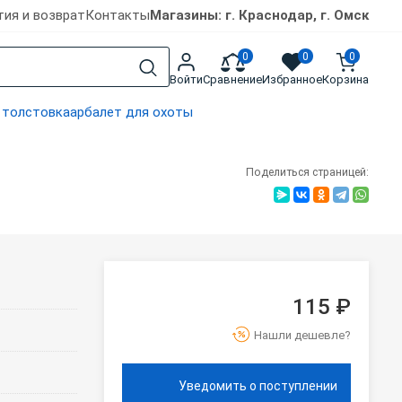
тия и возврат
Контакты
Магазины: г. Краснодар, г. Омск
0
0
0
Войти
Сравнение
Избранное
Корзина
 толстовка
арбалет для охоты
Поделиться страницей:
115 ₽
Нашли дешевле?
Уведомить о поступлении