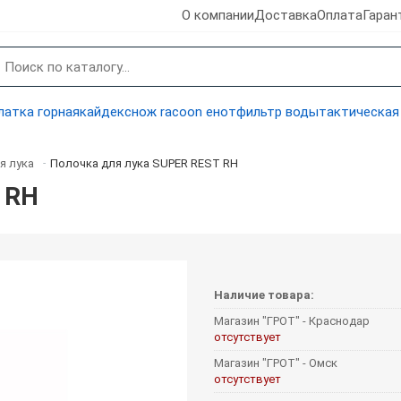
О компании
Доставка
Оплата
Гаран
латка горная
кайдекс
нож racoon енот
фильтр воды
тактическая
я лука
Полочка для лука SUPER REST RH
-
 RH
Наличие товара:
Магазин "ГРОТ" - Краснодар
отсутствует
Магазин "ГРОТ" - Омск
отсутствует