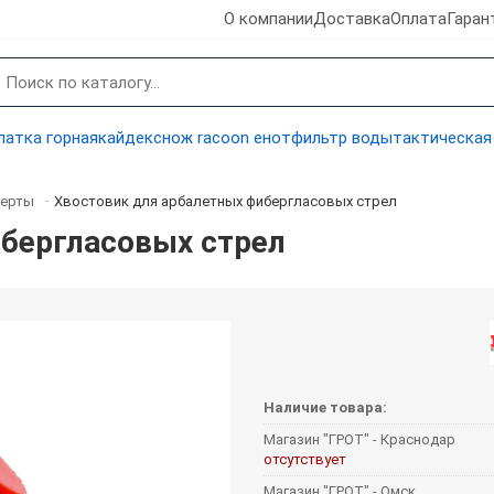
О компании
Доставка
Оплата
Гаран
латка горная
кайдекс
нож racoon енот
фильтр воды
тактическая
серты
Хвостовик для арбалетных фибергласовых стрел
-
ибергласовых стрел
Наличие товара:
Магазин "ГРОТ" - Краснодар
отсутствует
Магазин "ГРОТ" - Омск