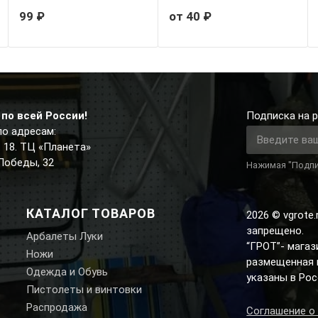
99 ₽
от 40 ₽
по всей России!
Подписка на р
по адресам:
д. 18. ТЦ «Планета»
 Победы, 32
Нажимая "Подпи
КАТАЛОГ ТОВАРОВ
2026 © vgrote
запрещено.
Арбалеты Луки
“ГРОТ”- мага
Ножи
размещенная н
Одежда и Обувь
указаны в Рос
Пистолеты и винтовки
Распродажа
Соглашение о