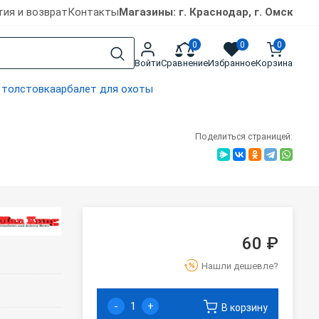
тия и возврат
Контакты
Магазины: г. Краснодар, г. Омск
0
0
0
Войти
Сравнение
Избранное
Корзина
 толстовка
арбалет для охоты
Поделиться страницей:
60 ₽
Нашли дешевле?
-
+
В корзину