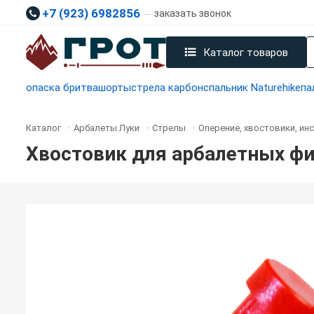
+7 (923) 6982856
заказать звонок
Каталог товаров
опаска бритва
шорты
стрела карбон
спальник Naturehike
па
Каталог
Арбалеты Луки
Стрелы
Оперение, хвостовики, ин
-
-
-
Хвостовик для арбалетных ф