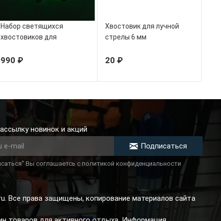
Набор светящихся
Хвостовик для лучной
хвостовиков для
стрелы 6 мм
арбалетных стрел
зеленые
990 ₽
20 ₽
ассылку новинок и акций
Подписаться
саться" Вы соглашаетсь с политикой конфиденциальности
.ru. Все права защищены, копирование материалов сайта
зин товаров для активного отдыха. Информация