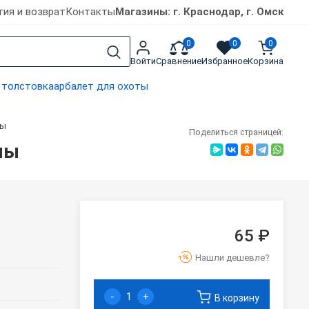
тия и возврат
Контакты
Магазины: г. Краснодар, г. Омск
0
0
0
Войти
Сравнение
Избранное
Корзина
 толстовка
арбалет для охоты
лы
Поделиться страницей:
лы
65 ₽
Нашли дешевле?
-
+
В корзину