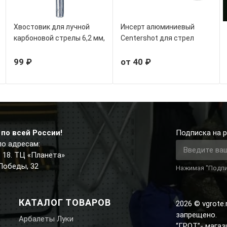
Хвостовик для лучной
Инсерт алюминиевый
карбоновой стрелы 6,2 мм,
Centershot для стрел
светящийся красный
Anarchy
99 ₽
от 40 ₽
по всей России!
Подписка на р
по адресам:
д. 18. ТЦ «Планета»
 Победы, 32
Нажимая "Подпи
КАТАЛОГ ТОВАРОВ
2026 © vgrote
запрещено.
Арбалеты Луки
“ГРОТ”- мага