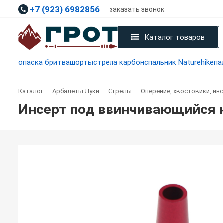
+7 (923) 6982856
заказать звонок
Каталог товаров
опаска бритва
шорты
стрела карбон
спальник Naturehike
па
Каталог
Арбалеты Луки
Стрелы
Оперение, хвостовики, ин
-
-
-
Инсерт под ввинчивающийся 