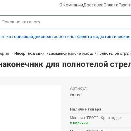
О компании
Доставка
Оплата
Гаран
латка горная
кайдекс
нож racoon енот
фильтр воды
тактическая
серты
Инсерт под ввинчивающийся наконечник для полнотелой стре
-
наконечник для полнотелой стре
Артикул:
insred
Наличие товара:
Магазин "ГРОТ" - Краснодар
в наличии