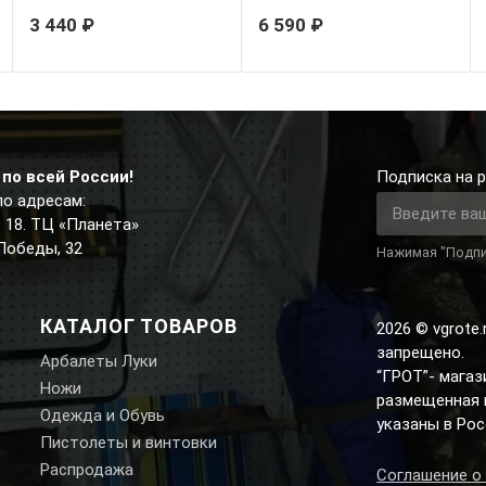
3 440 ₽
6 590 ₽
по всей России!
Подписка на р
по адресам:
д. 18. ТЦ «Планета»
 Победы, 32
Нажимая "Подпи
КАТАЛОГ ТОВАРОВ
2026 © vgrote
запрещено.
Арбалеты Луки
“ГРОТ”- мага
Ножи
размещенная н
Одежда и Обувь
указаны в Рос
Пистолеты и винтовки
Распродажа
Соглашение о