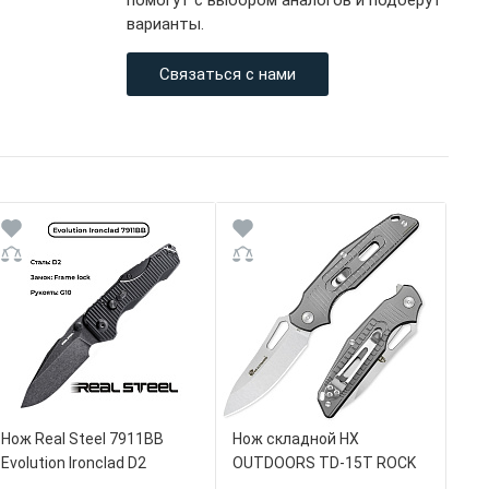
помогут с выбором аналогов и подберут
варианты.
Связаться с нами
Нож Real Steel 7911BB
Нож складной HX
Evolution Ironclad D2
OUTDOORS TD-15T ROCK
Blackwash Droppoint Black
FLUORITE