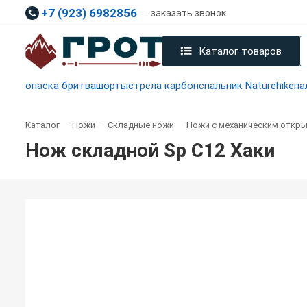
+7 (923) 6982856
заказать звонок
Каталог товаров
опаска бритва
шорты
стрела карбон
спальник Naturehike
па
Каталог
Ножи
Складные ножи
Ножи с механическим откры
-
-
-
Нож складной Sp С12 Хаки