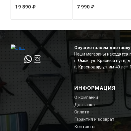
Titanium + Twill Carbon
Shredded Carbon fiber
19 890 ₽
7 990 ₽
Fiber
Осуществляем доставку 
Наши магазины находятся 
г. Омск, ул. Красный путь, 
г. Краснодар, ул. им 40 лет
ИНФОРМАЦИЯ
О компании
Доставка
Оплата
Гарантия и возврат
Контакты