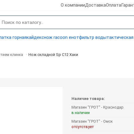
О компании
Доставка
Оплата
Гаран
латка горная
кайдекс
нож racoon енот
фильтр воды
тактическая
тием клинка
Нож складной Sp С12 Хаки
-
Наличие товара:
Магазин "ГРОТ" - Краснодар
в наличии
Магазин "ГРОТ" - Омск
отсутствует