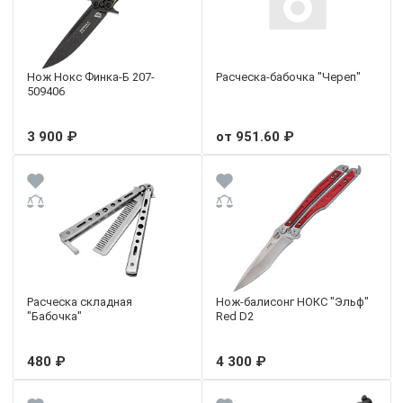
Нож Нокс Финка-Б 207-
Расческа-бабочка "Череп"
509406
3 900 ₽
от 951.60 ₽
Расческа складная
Нож-балисонг НОКС "Эльф"
"Бабочка"
Red D2
480 ₽
4 300 ₽