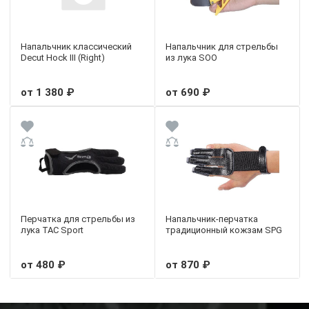
Напальчник классический
Напальчник для стрельбы
Decut Hock III (Right)
из лука SOO
от 1 380 ₽
от 690 ₽
Перчатка для стрельбы из
Напальчник-перчатка
лука TAC Sport
традиционный кожзам SPG
от 480 ₽
от 870 ₽