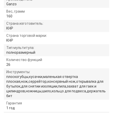
Ganzo
Вес, грамм
160
Страна изготовитель:
КНР
Страна торговой марки:
КНР
Тип мультитула:
полноразмерный
Количество функций
26
Инструменты:
плоскогубцы,кусачки,маленькая отвертка
плоская,нож,серрейтор,консервный нож,открывалка для
бутылок,для снятии изоляции,пила,захват для гаек и
цилиндров,ножницы,шило,кольцо для подвеса,держатель
бит
Гарантия
1 год