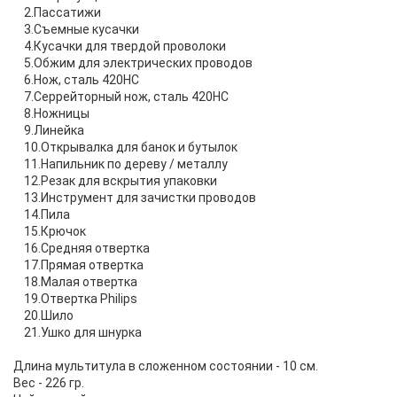
2.Пассатижи
3.Съемные кусачки
4.Кусачки для твердой проволоки
5.Обжим для электрических проводов
6.Нож, сталь 420HC
7.Серрейторный нож, сталь 420HC
8.Ножницы
9.Линейка
10.Открывалка для банок и бутылок
11.Напильник по дереву / металлу
12.Резак для вскрытия упаковки
13.Инструмент для зачистки проводов
14.Пила
15.Крючок
16.Средняя отвертка
17.Прямая отвертка
18.Малая отвертка
19.Отвертка Philips
20.Шило
21.Ушко для шнурка
Длина мультитула в сложенном состоянии - 10 см.
Вес - 226 гр.