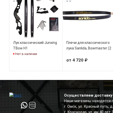
Лук классический Junxing
Плечи для классического
TBow H1
лука Sanlida, Bowmaster (2
шт)
Нет в наличии
от 4 720 ₽
Осуществляем доставку 
Наши магазины находятся 
г. Омск, ул. Красный путь, 
г. Краснодар, ул. им 40 лет