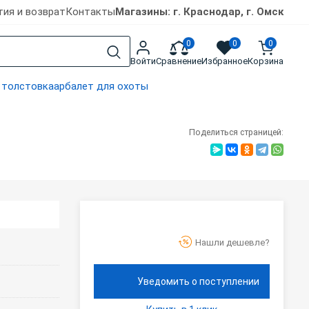
тия и возврат
Контакты
Магазины: г. Краснодар, г. Омск
0
0
0
Войти
Сравнение
Избранное
Корзина
 толстовка
арбалет для охоты
Поделиться страницей:
Нашли дешевле?
Уведомить о поступлении