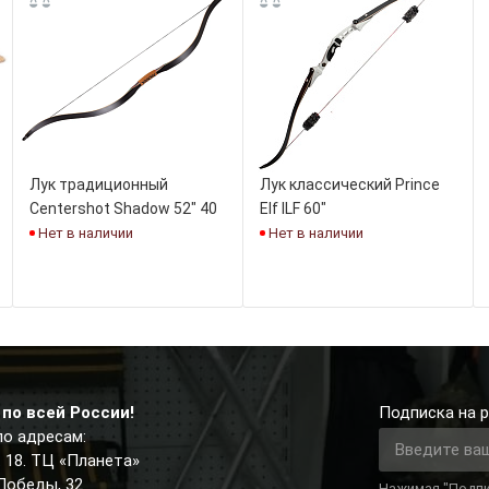
Лук традиционный
Лук классический Prince
Centershot Shadow 52" 40
Elf ILF 60"
фунтов
Нет в наличии
Нет в наличии
по всей России!
Подписка на р
по адресам:
д. 18. ТЦ «Планета»
 Победы, 32
Нажимая "Подпи