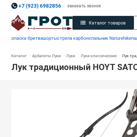
+7 (923) 6982856
заказать звонок
Каталог товаров
опаска бритва
шорты
стрела карбон
спальник Naturehike
па
Каталог
Арбалеты Луки
Луки
Луки классические
Лук тр
-
-
-
-
Лук традиционный HOYT SAT