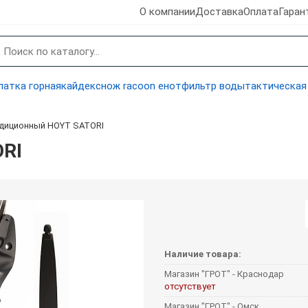
О компании
Доставка
Оплата
Гаран
латка горная
кайдекс
нож racoon енот
фильтр воды
тактическая
адиционный HOYT SATORI
ORI
Наличие товара:
Магазин "ГРОТ" - Краснодар
отсутствует
Магазин "ГРОТ" - Омск