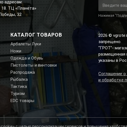
по адресам:
д. 18. ТЦ «Планета»
 Победы, 32
Нажимая "Подпи
КАТАЛОГ ТОВАРОВ
2026 © vgrote
запрещено.
Арбалеты Луки
“ГРОТ”- мага
Ножи
размещенная н
Одежда и Обувь
указаны в Рос
Пистолеты и винтовки
Распродажа
Соглашение о
Рыбалка
и обработке 
Тактика
Туризм
EDC товары
 «cookie» с целью персонализации сервисов и повышения удобств