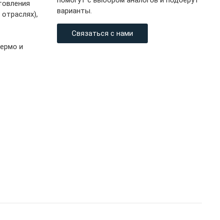
помогут с выбором аналогов и подберут
товления
варианты.
отраслях),
Связаться с нами
термо и