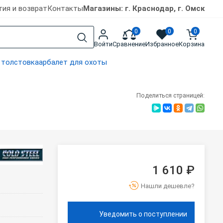
тия и возврат
Контакты
Магазины: г. Краснодар, г. Омск
0
0
0
Войти
Сравнение
Избранное
Корзина
 толстовка
арбалет для охоты
Поделиться страницей:
1 610 ₽
Нашли дешевле?
Уведомить о поступлении