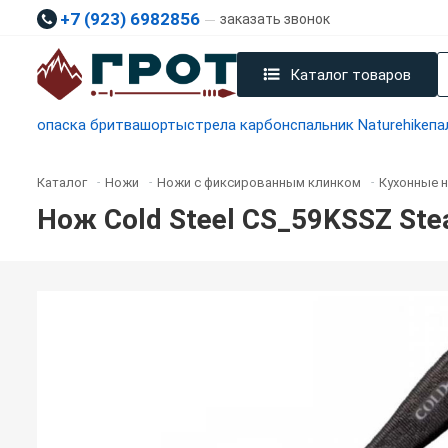
+7 (923) 6982856
заказать звонок
Каталог товаров
опаска бритва
шорты
стрела карбон
спальник Naturehike
па
Каталог
Ножи
Ножи с фиксированным клинком
Кухонные 
-
-
-
Нож Cold Steel CS_59KSSZ Stea