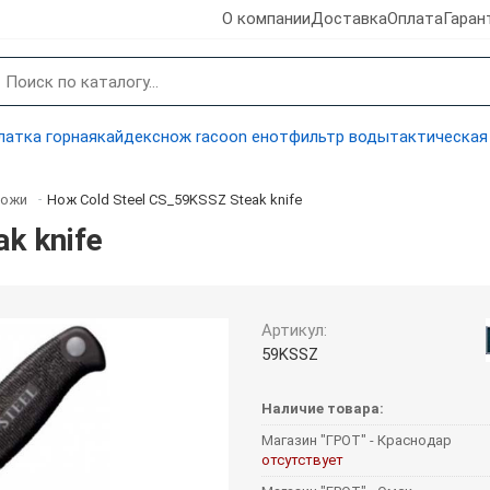
О компании
Доставка
Оплата
Гаран
латка горная
кайдекс
нож racoon енот
фильтр воды
тактическая
ножи
Нож Cold Steel CS_59KSSZ Steak knife
-
k knife
Артикул:
59KSSZ
Наличие товара:
Магазин "ГРОТ" - Краснодар
отсутствует