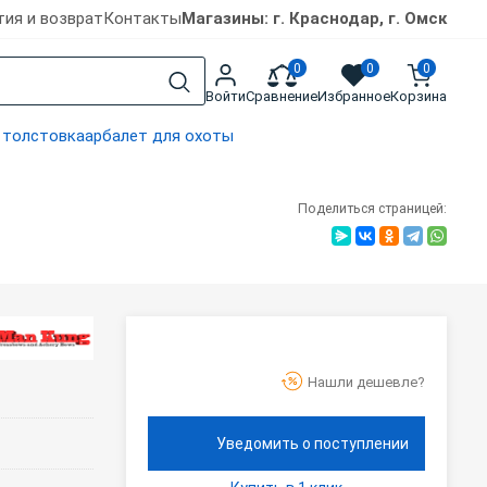
тия и возврат
Контакты
Магазины: г. Краснодар, г. Омск
0
0
0
Войти
Сравнение
Избранное
Корзина
 толстовка
арбалет для охоты
Поделиться страницей:
Нашли дешевле?
Уведомить о поступлении