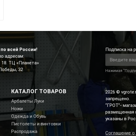
по всей России!
Подписка на р
по адресам:
д. 18. ТЦ «Планета»
 Победы, 32
Нажимая "Подпи
КАТАЛОГ ТОВАРОВ
2026 © vgrote
запрещено.
Арбалеты Луки
“ГРОТ”- мага
Ножи
размещенная н
Одежда и Обувь
указаны в Рос
Пистолеты и винтовки
Распродажа
Соглашение о