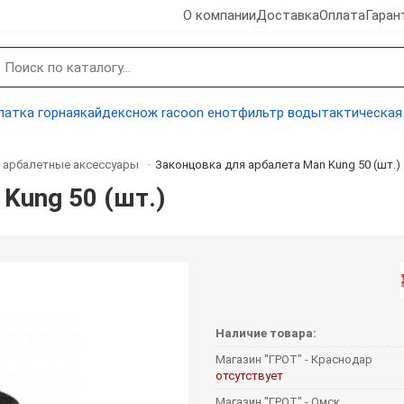
О компании
Доставка
Оплата
Гаран
латка горная
кайдекс
нож racoon енот
фильтр воды
тактическая
 арбалетные аксессуары
Законцовка для арбалета Man Kung 50 (шт.)
-
Kung 50 (шт.)
Наличие товара:
Магазин "ГРОТ" - Краснодар
отсутствует
Магазин "ГРОТ" - Омск