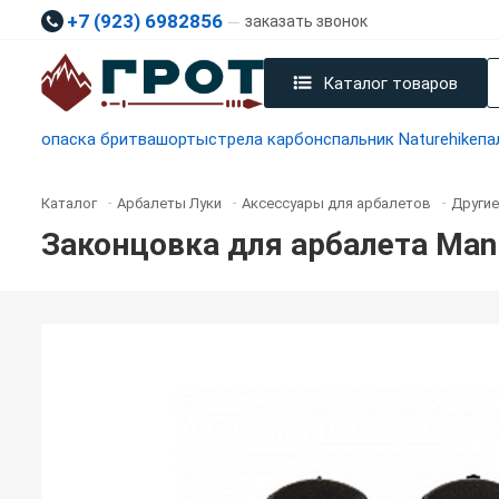
+7 (923) 6982856
заказать звонок
Каталог товаров
опаска бритва
шорты
стрела карбон
спальник Naturehike
па
Каталог
Арбалеты Луки
Аксессуары для арбалетов
Другие
-
-
-
Законцовка для арбалета Man 