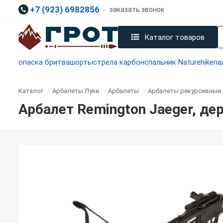
+7 (923) 6982856
заказать звонок
Каталог товаров
опаска бритва
шорты
стрела карбон
спальник Naturehike
па
Каталог
Арбалеты Луки
Арбалеты
Арбалеты рекурсивные
-
-
-
Арбалет Remington Jaeger, де