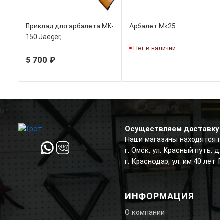
Приклад для арбалета MK-
Арбалет Mk25
150 Jaeger,
рекурс.,дерево, тетива,
Нет в наличии
стремя, крепеж, стрелы 2
5 700 ₽
шт
Осуществляем доставку 
Наши магазины находятся 
г. Омск, ул. Красный путь, 
г. Краснодар, ул. им 40 лет
ИНФОРМАЦИЯ
О компании