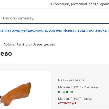
О компании
Доставка
Оплата
Гаран
латка горная
кайдекс
нож racoon енот
фильтр воды
тактическая
Арбалет Remington Jaeger, дерево
-
рево
Наличие товара:
Магазин "ГРОТ" - Краснодар
в наличии
Магазин "ГРОТ" - Омск
отсутствует