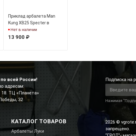
Приклад арбалета Man
Kung XB25 Specter в
комплекте
Нет в наличии
13 900 ₽
по всей России!
Подписка на р
по адресам:
д. 18. ТЦ «Планета»
 Победы, 32
Нажимая "Подпи
КАТАЛОГ ТОВАРОВ
2026 © vgrote
запрещено.
Арбалеты Луки
“ГРОТ”- мага