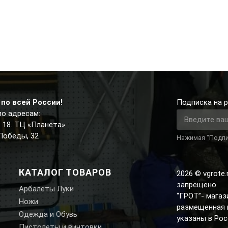
по всей России!
Подписка на р
по адресам:
д. 18. ТЦ «Планета»
 Победы, 32
Нажимая "Подпи
КАТАЛОГ ТОВАРОВ
2026 © vgrote
запрещено.
Арбалеты Луки
“ГРОТ”- мага
Ножи
размещенная н
Одежда и Обувь
указаны в Рос
Пистолеты и винтовки