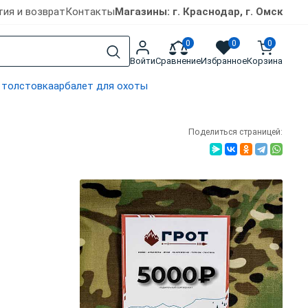
тия и возврат
Контакты
Магазины: г. Краснодар, г. Омск
0
0
0
Войти
Сравнение
Избранное
Корзина
 толстовка
арбалет для охоты
Поделиться страницей: