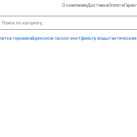
О компании
Доставка
Оплата
Гаран
латка горная
кайдекс
нож racoon енот
фильтр воды
тактическая