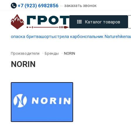
+7 (923) 6982856
заказать звонок
Каталог товаров
опаска бритва
шорты
стрела карбон
спальник Naturehike
па
Производители
Бренды
NORIN
-
-
NORIN