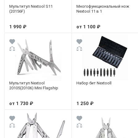
Мультитул Nextool S11
Многофункциональный нож
(20156F)
Nextool 11 в 1
1 990 ₽
от 1 100 ₽
Мультитул Nextool
Набор бит Nextooll
20105(20106) Mini Flagship
от 1 730 ₽
1 250 ₽