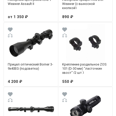
Weawer Assault II
Weawer (с выносной
кнопкой)
от 1 350 ₽
890 ₽
Прицел оптический Borner 3-
Крепление раздельное ZOS
9х40EG (подсветка)
101 (D-30 мм) "ласточкин
хвост" (2 шт.)
4 200 ₽
550 ₽