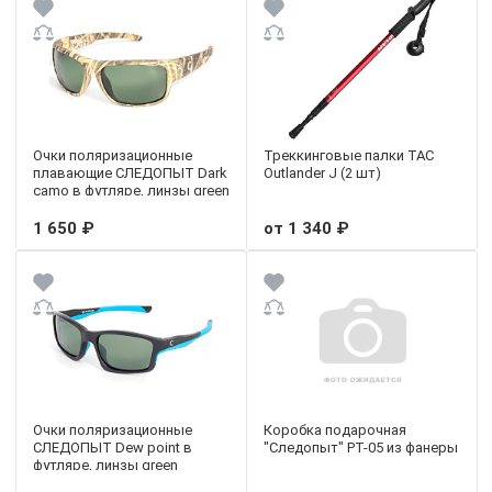
Очки поляризационные
Треккинговые палки TAC
плавающие СЛЕДОПЫТ Dark
Outlander J (2 шт)
camo в футляре, линзы green
1 650 ₽
от 1 340 ₽
Очки поляризационные
Коробка подарочная
СЛЕДОПЫТ Dew point в
"Следопыт" PT-05 из фанеры
футляре, линзы green