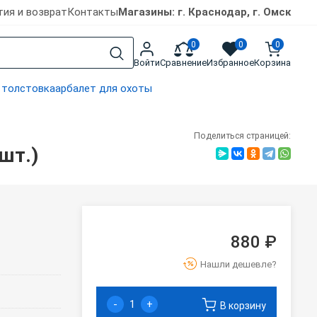
тия и возврат
Контакты
Магазины: г. Краснодар, г. Омск
0
0
0
Войти
Сравнение
Избранное
Корзина
 толстовка
арбалет для охоты
Поделиться страницей:
шт.)
880 ₽
Нашли дешевле?
-
+
В корзину