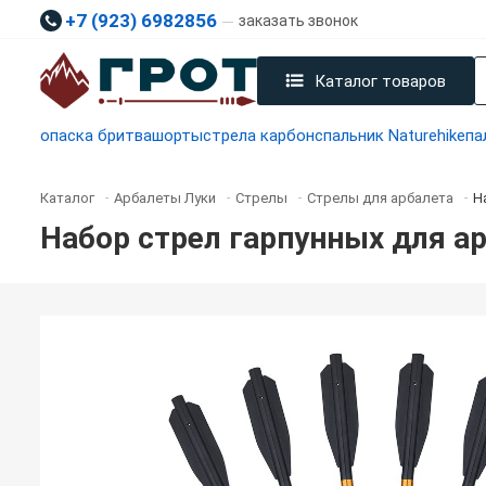
+7 (923) 6982856
заказать звонок
Каталог товаров
опаска бритва
шорты
стрела карбон
спальник Naturehike
па
Каталог
Арбалеты Луки
Стрелы
Стрелы для арбалета
Н
-
-
-
-
Набор стрел гарпунных для ар