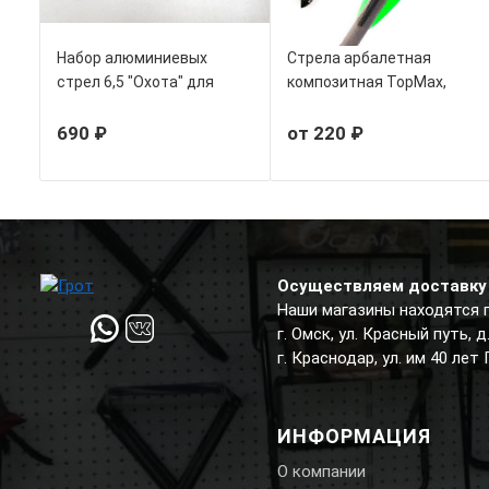
Набор алюминиевых
Стрела арбалетная
стрел 6,5 "Охота" для
композитная TopMax,
пистолета-арбалета (3
оперение Shield
шт).
690 ₽
от 220 ₽
Осуществляем доставку 
Наши магазины находятся 
г. Омск, ул. Красный путь, 
г. Краснодар, ул. им 40 лет
ИНФОРМАЦИЯ
О компании