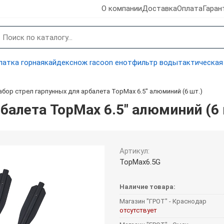
О компании
Доставка
Оплата
Гаран
латка горная
кайдекс
нож racoon енот
фильтр воды
тактическая
абор стрел гарпунных для арбалета TopMax 6.5" алюминий (6 шт.)
балета TopMax 6.5" алюминий (6 
Артикул:
TopMax6.5G
Наличие товара:
Магазин "ГРОТ" - Краснодар
отсутствует