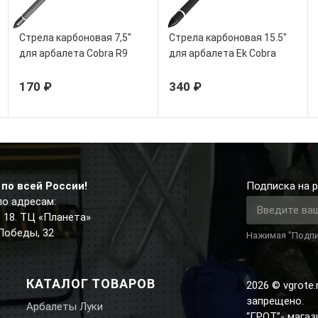
Стрела карбоновая 7,5"
Стрела карбоновая 15.5"
для арбалета Cobra R9
для арбалета Ek Cobra
TopMax
System Siege
170 ₽
340 ₽
по всей России!
Подписка на р
по адресам:
д. 18. ТЦ «Планета»
 Победы, 32
Нажимая "Подпи
КАТАЛОГ ТОВАРОВ
2026 © vgrote
запрещено.
Арбалеты Луки
“ГРОТ”- мага