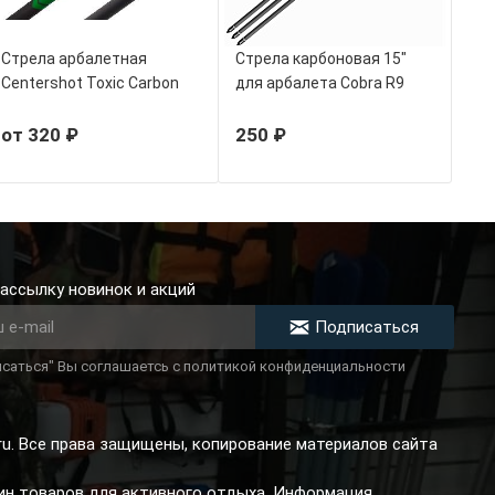
Стрела арбалетная
Стрела карбоновая 15"
Centershot Toxic Carbon
для арбалета Cobra R9
100%
TopMax
от 320 ₽
250 ₽
ассылку новинок и акций
Подписаться
саться" Вы соглашаетсь с политикой конфиденциальности
.ru. Все права защищены, копирование материалов сайта
зин товаров для активного отдыха. Информация