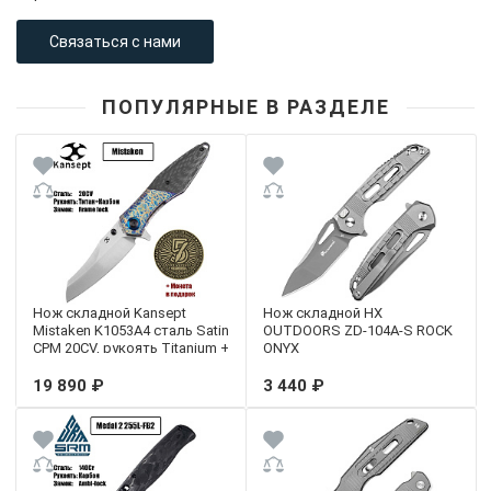
Связаться с нами
ПОПУЛЯРНЫЕ В РАЗДЕЛЕ
Нож складной Kansept
Нож складной HX
Mistaken K1053A4 сталь Satin
OUTDOORS ZD-104A-S ROCK
CPM 20CV, рукоять Titanium +
ONYX
Twill Carbon Fiber
19 890 ₽
3 440 ₽