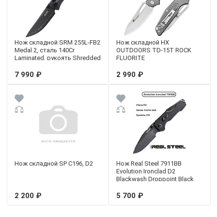
Нож складной SRM 255L-FB2
Нож складной HX
Medal 2, сталь 140Cr
OUTDOORS TD-15T ROCK
Laminated, рукоять Shredded
FLUORITE
Carbon fiber
7 990 ₽
2 990 ₽
Нож складной SP С196, D2
Нож Real Steel 7911BB
Evolution Ironclad D2
Blackwash Droppoint Black
G10
2 200 ₽
5 700 ₽